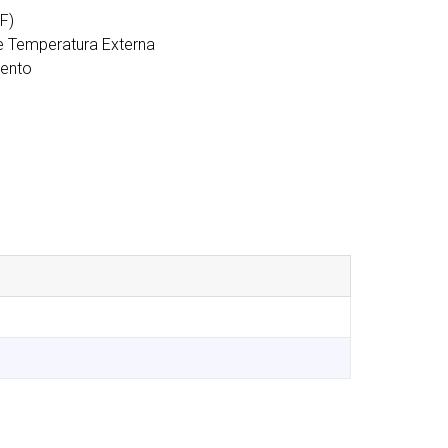
F)
e Temperatura Externa
ento