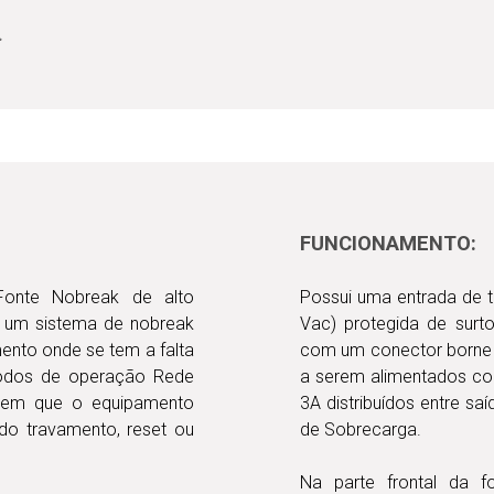
FUNCIONAMENTO:
onte Nobreak de alto
Possui uma entrada de 
m um sistema de nobreak
Vac) protegida de surt
nto onde se tem a falta
com um conector borne 
modos de operação Rede
a serem alimentados c
a sem que o equipamento
3A distribuídos entre s
ndo travamento, reset ou
de Sobrecarga.
Na parte frontal da 