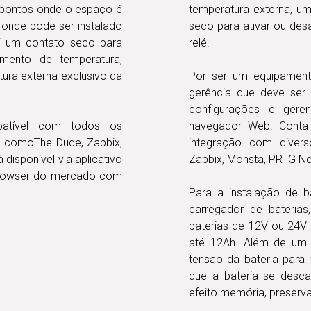
 pontos onde o espaço é
temperatura externa, u
 onde pode ser instalado
seco para ativar ou des
ui um contato seco para
relé.
ramento de temperatura,
ura externa exclusivo da
Por ser um equipament
gerência que deve ser
configurações e gere
patível com todos os
navegador Web. Conta
 comoThe Dude, Zabbix,
integração com diver
disponível via aplicativo
Zabbix, Monsta, PRTG Ne
 Browser do mercado com
Para a instalação de b
carregador de bateria
baterias de 12V ou 24V
até 12Ah. Além de um c
tensão da bateria para 
que a bateria se desca
efeito memória, preserva