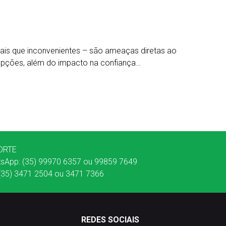
mais que inconvenientes – são ameaças diretas ao
rupções, além do impacto na confiança…
ORTE
sApp: (35) 99970 6357 ou 99859 7649
: (35) 3471 2504 ou 3471 7366
REDES SOCIAIS