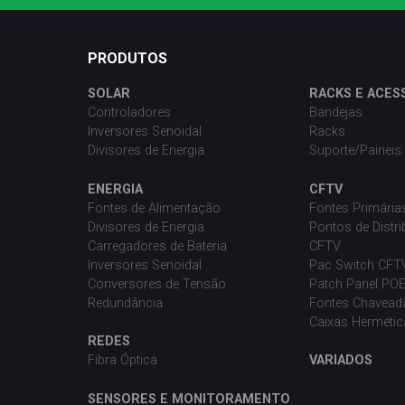
PRODUTOS
SOLAR
RACKS E ACES
Controladores
Bandejas
Inversores Senoidal
Racks
Divisores de Energia
Suporte/Paineis
ENERGIA
CFTV
Fontes de Alimentação
Fontes Primári
Divisores de Energia
Pontos de Distr
Carregadores de Bateria
CFTV
Inversores Senoidal
Pac Switch CFT
Conversores de Tensão
Patch Panel PO
Redundância
Fontes Chavead
Caixas Hermétic
REDES
Fibra Óptica
VARIADOS
SENSORES E MONITORAMENTO