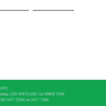
ORTE
sApp: (35) 99970 6357 ou 99859 7649
: (35) 3471 2504 ou 3471 7366