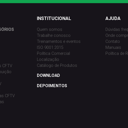
INSTITUCIONAL
AJUDA
SÓRIOS
Quem somos
Dúvidas fre
Trabalhe conosco
Onde compr
Treinamentos e eventos
Contato
ISO 9001:2015
Manuais
Política Comercial
Política de
Localização
Catálogo de Produtos
as CFTV
ibuição
DOWNLOAD
V
DEPOIMENTOS
E
as CFTV
as